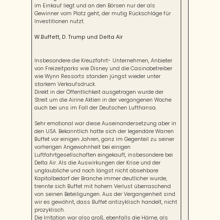
im Einkauf liegt und an den Börsen nur der als
Gewinner vom Platz geht, der mutig Rückschläge für
Investitionen nutzt.
W.Buffett, D. Trump und Delta Air
Insbesondere die Kreuzfahrt- Unternehmen, Anbieter
von Freizeitparks wie Disney und die Casinobetreiber
wie Wynn Ressorts standen jüngst wieder unter
starkem Verkaufsdruck.
Direkt in der Öffentlichkeit ausgetragen wurde der
Streit um die Airine Aktien in der vergangenen Woche
auch bei uns im Fall der Deutschen Lufthansa.
Sehr emotional war diese Auseinandersetzung aber in
den USA. Bekanntlich hatte sich der legendäre Warren
Buffet vor einigen Jahren, ganz im Gegenteil zu seiner
vorherigen Angewohnheit bei einigen
Luftfahrtgesellschaften eingekauft, insbesondere bei
Delta Air. Als die Auswirkungen der Krise und der
unglaubliche und noch längst nicht absehbare
Kapitalbedarf der Branche immer deutlicher wurde,
trennte sich Buffet mit hohem Verlust überraschend
von seinen Beteiligungen. Aus der Vergangenheit sind
wir es gewöhnt, dass Buffet antizyklisch handelt, nicht
prozyklisch.
Die Irritation war also groß, ebenfalls die Häme, als