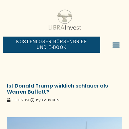
KOSTENLOSER BÖRSENBRIEF
UND E-BOOK
BIG-MONEY-NEW
PREMIUM BÖRS
Ist Donald Trump wirklich schlauer als
Warren Buffett?
1. Juli 2020
by
Klaus Buhl