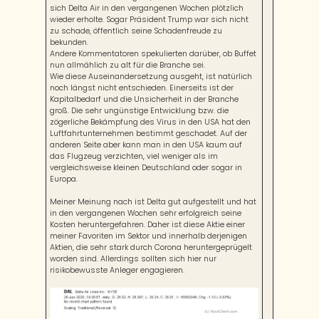
sich Delta Air in den vergangenen Wochen plötzlich
wieder erholte. Sogar Präsident Trump war sich nicht
zu schade, öffentlich seine Schadenfreude zu
bekunden.
Andere Kommentatoren spekulierten darüber, ob Buffet
nun allmählich zu alt für die Branche sei.
Wie diese Auseinandersetzung ausgeht, ist natürlich
noch längst nicht entschieden. Einerseits ist der
Kapitalbedarf und die Unsicherheit in der Branche
groß. Die sehr ungünstige Entwicklung bzw. die
zögerliche Bekämpfung des Virus in den USA hat den
Luftfahrtunternehmen bestimmt geschadet. Auf der
anderen Seite aber kann man in den USA kaum auf
das Flugzeug verzichten, viel weniger als im
vergleichsweise kleinen Deutschland oder sogar in
Europa.
Meiner Meinung nach ist Delta gut aufgestellt und hat
in den vergangenen Wochen sehr erfolgreich seine
Kosten heruntergefahren. Daher ist diese Aktie einer
meiner Favoriten im Sektor und innerhalb derjenigen
Aktien, die sehr stark durch Corona heruntergeprügelt
worden sind. Allerdings sollten sich hier nur
risikobewusste Anleger engagieren.