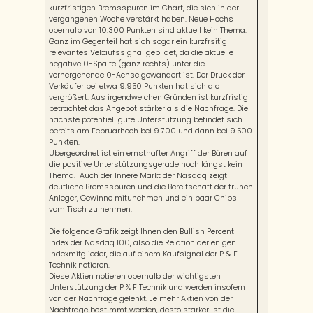
kurzfristigen Bremsspuren im Chart, die sich in der
vergangenen Woche verstärkt haben. Neue Hochs
oberhalb von 10.300 Punkten sind aktuell kein Thema.
Ganz im Gegenteil hat sich sogar ein kurzfrsitig
relevantes Vekaufssignal gebildet, da die aktuelle
negative 0-Spalte (ganz rechts) unter die
vorhergehende 0-Achse gewandert ist. Der Druck der
Verkäufer bei etwa 9.950 Punkten hat sich alo
vergrößert. Aus irgendwelchen Gründen ist kurzfristig
betrachtet das Angebot stärker als die Nachfrage. Die
nächste potentiell gute Unterstützung befindet sich
bereits am Februarhoch bei 9.700 und dann bei 9.500
Punkten.
Übergeordnet ist ein ernsthafter Angriff der Bären auf
die positive Unterstützungsgerade noch längst kein
Thema. Auch der Innere Markt der Nasdaq zeigt
deutliche Bremsspuren und die Bereitschaft der frühen
Anleger, Gewinne mitunehmen und ein paar Chips
vom Tisch zu nehmen.
Die folgende Grafik zeigt Ihnen den Bullish Percent
Index der Nasdaq 100, also die Relation derjenigen
Indexmitglieder, die auf einem Kaufsignal der P & F
Technik notieren.
Diese Aktien notieren oberhalb der wichtigsten
Unterstützung der P % F Technik und werden insofern
von der Nachfrage gelenkt. Je mehr Aktien von der
Nachfrage bestimmt werden, desto stärker ist die