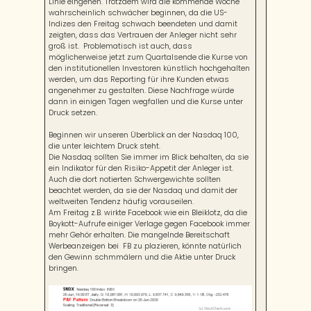
Linie eingehen. Trotzdem wird die kommende Woche
wahrscheinlich schwächer beginnen, da die US-
Indizes den Freitag schwach beendeten und damit
zeigten, dass das Vertrauen der Anleger nicht sehr
groß ist. Problematisch ist auch, dass
möglicherweise jetzt zum Quartalsende die Kurse von
den institutionellen Investoren künstlich hochgehalten
werden, um das Reporting für ihre Kunden etwas
angenehmer zu gestalten. Diese Nachfrage würde
dann in einigen Tagen wegfallen und die Kurse unter
Druck setzen.
Beginnen wir unseren Überblick an der Nasdaq 100,
die unter leichtem Druck steht.
Die Nasdaq sollten Sie immer im Blick behalten, da sie
ein Indikator für den Risiko-Appetit der Anleger ist.
Auch die dort notierten Schwergewichte sollten
beachtet werden, da sie der Nasdaq und damit der
weltweiten Tendenz häufig vorauseilen.
Am Freitag z.B. wirkte Facebook wie ein Bleiklotz, da die
Boykott-Aufrufe einiger Verlage gegen Facebook immer
mehr Gehör erhalten. Die mangelnde Bereitschaft
Werbeanzeigen bei FB zu plazieren, könnte natürlich
den Gewinn schmmälern und die Aktie unter Druck
bringen.