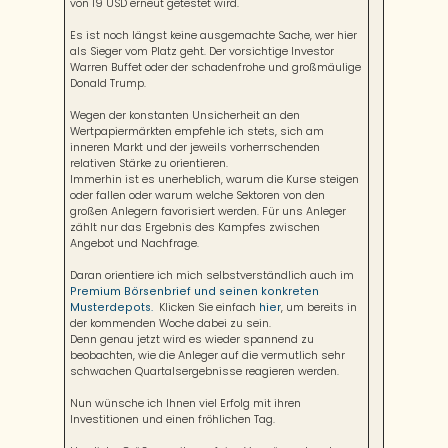
von 19 USD erneut getestet wird.
Es ist noch längst keine ausgemachte Sache, wer hier
als Sieger vom Platz geht. Der vorsichtige Investor
Warren Buffet oder der schadenfrohe und großmäulige
Donald Trump.
Wegen der konstanten Unsicherheit an den
Wertpapiermärkten empfehle ich stets, sich am
inneren Markt und der jeweils vorherrschenden
relativen Stärke zu orientieren.
Immerhin ist es unerheblich, warum die Kurse steigen
oder fallen oder warum welche Sektoren von den
großen Anlegern favorisiert werden. Für uns Anleger
zählt nur das Ergebnis des Kampfes zwischen
Angebot und Nachfrage.
Daran orientiere ich mich selbstverständlich auch im
Premium Börsenbrief und seinen konkreten
Musterdepots.
Klicken Sie einfach
hier
, um bereits in
der kommenden Woche dabei zu sein.
Denn genau jetzt wird es wieder spannend zu
beobachten, wie die Anleger auf die vermutlich sehr
schwachen Quartalsergebnisse reagieren werden.
Nun wünsche ich Ihnen viel Erfolg mit ihren
Investitionen und einen fröhlichen Tag.