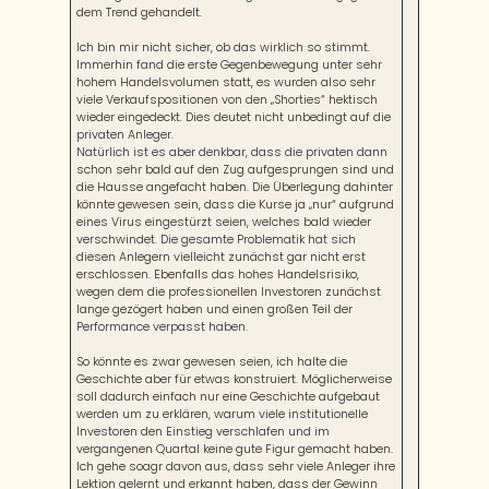
dem Trend gehandelt.
Ich bin mir nicht sicher, ob das wirklich so stimmt.
Immerhin fand die erste Gegenbewegung unter sehr
hohem Handelsvolumen statt, es wurden also sehr
viele Verkaufspositionen von den „Shorties“ hektisch
wieder eingedeckt. Dies deutet nicht unbedingt auf die
privaten Anleger.
Natürlich ist es aber denkbar, dass die privaten dann
schon sehr bald auf den Zug aufgesprungen sind und
die Hausse angefacht haben. Die Überlegung dahinter
könnte gewesen sein, dass die Kurse ja „nur“ aufgrund
eines Virus eingestürzt seien, welches bald wieder
verschwindet. Die gesamte Problematik hat sich
diesen Anlegern vielleicht zunächst gar nicht erst
erschlossen. Ebenfalls das hohes Handelsrisiko,
wegen dem die professionellen Investoren zunächst
lange gezögert haben und einen großen Teil der
Performance verpasst haben.
So könnte es zwar gewesen seien, ich halte die
Geschichte aber für etwas konstruiert. Möglicherweise
soll dadurch einfach nur eine Geschichte aufgebaut
werden um zu erklären, warum viele institutionelle
Investoren den Einstieg verschlafen und im
vergangenen Quartal keine gute Figur gemacht haben.
Ich gehe soagr davon aus, dass sehr viele Anleger ihre
Lektion gelernt und erkannt haben, dass der Gewinn