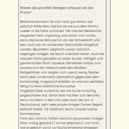
Waren die privaten Anleger schlauer als die
Profis?
Bestimmt erinnern Sie sich noch gut daran, wie
plötzlich Mitte März die Kurrse wie aus dem Nichts
wieder in die Höhe schossen. Die meisten Beobachter
reagierten total ungläubig und waren sich sicher,
dass die Kurse demnächst von der Schwerkraft und
den nach wie vor schlechten Nachrichten eingeholt
werden. Besonders skeptisch waren natürlich
diejenigen Anleger, die kaum investiert waren. Auch die
meisten Profis glaubten an einen kurzen, heftigen und
gewöhnlichen Short-Squeeze. Die Medien hatten sich
sowieso auf der Verkaufsseite des Marktes
festgefahren und zeigten sich zuerst wenig flexibel,
dann aber zunehmend überheblich gegenüber dem
Kursanstieg. Insgesamt erlebten wir also ein perfektes
Setup für eine ordentliche Kursrallye.
Ungeklärt blieb zunächst, wer die Kurse mutwillig
angeschoben hat. Schon bald häuften sich Berichte,
dass vor allem in den USA, aber auch bei uns in
Deutschland, sehr viele private Anleger Online-Depots
eröffnet hätten. Z.B. Goldman Sachs streute solche
Kommentare.
Falls das stimmt, hätten diesmal die privaten Anleger
alles richtig gemacht ( bisher jedenfalls) und nicht
wie angeblich sonst so häufig emotional entgegen