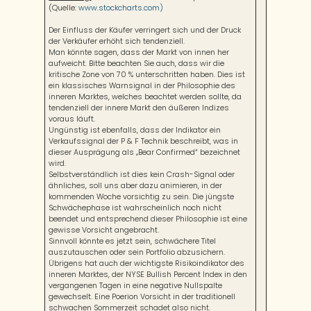
(Quelle:
www.stockcharts.com)
Der Einfluss der Käufer verringert sich und der Druck
der Verkäufer erhöht sich tendenziell.
Man könnte sagen, dass der Markt von innen her
aufweicht. Bitte beachten Sie auch, dass wir die
kritische Zone von 70 % unterschritten haben. Dies ist
ein klassisches Warnsignal in der Philosophie des
inneren Marktes, welches beachtet werden sollte, da
tendenziell der innere Markt den äußeren Indizes
voraus läuft.
Ungünstig ist ebenfalls, dass der Indikator ein
Verkaufssignal der P & F Technik beschreibt, was in
dieser Ausprägung als „Bear Confirmed“ bezeichnet
wird.
Selbstverständlich ist dies kein Crash-Signal oder
ähnliches, soll uns aber dazu animieren, in der
kommenden Woche vorsichtig zu sein. Die jüngste
Schwächephase ist wahrscheinlich noch nicht
beendet und entsprechend dieser Philosophie ist eine
gewisse Vorsicht angebracht.
Sinnvoll könnte es jetzt sein, schwächere Titel
auszutauschen oder sein Portfolio abzusichern.
Übrigens hat auch der wichtigste Risikoindikator des
inneren Marktes, der NYSE Bullish Percent Index in den
vergangenen Tagen in eine negative Nullspalte
gewechselt. Eine Poerion Vorsicht in der traditionell
schwachen Sommerzeit schadet also nicht.