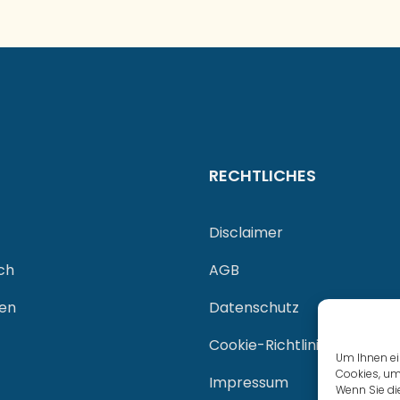
RECHTLICHES
Disclaimer
ch
AGB
gen
Datenschutz
Cookie-Richtlinie (EU)
Um Ihnen ei
Cookies, um
Impressum
Wenn Sie di