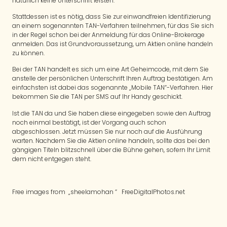
natürlich keine Unterschrift leisten.
Stattdessen ist es nötig, dass Sie zur einwandfreien Identifizierung
an einem sogenannten TAN-Verfahren teilnehmen, für das Sie sich
in der Regel schon bei der Anmeldung für das Online-Brokerage
anmelden. Das ist Grundvoraussetzung, um Aktien online handeln
zu können.
Bei der TAN handelt es sich um eine Art Geheimcode, mit dem Sie
anstelle der persönlichen Unterschrift Ihren Auftrag bestätigen. Am
einfachsten ist dabei das sogenannte „Mobile TAN“-Verfahren. Hier
bekommen Sie die TAN per SMS auf Ihr Handy geschickt.
Ist die TAN da und Sie haben diese eingegeben sowie den Auftrag
noch einmal bestätigt, ist der Vorgang auch schon
abgeschlossen. Jetzt müssen Sie nur noch auf die Ausführung
warten. Nachdem Sie die Aktien online handeln, sollte das bei den
gängigen Titeln blitzschnell über die Bühne gehen, sofern Ihr Limit
dem nicht entgegen steht.
Free images from „sheelamohan “ FreeDigitalPhotos.net