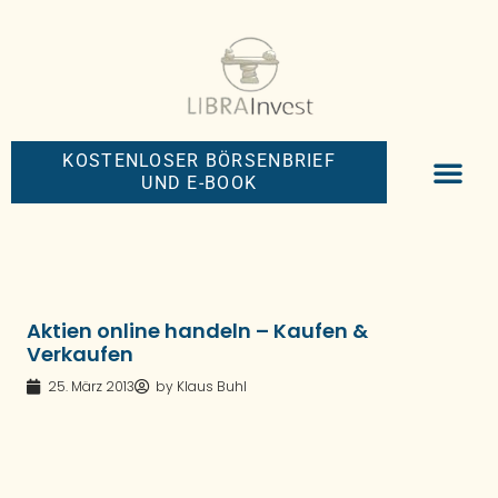
KOSTENLOSER BÖRSENBRIEF
UND E-BOOK
BIG-MONEY-NEW
PREMIUM BÖRS
Aktien online handeln – Kaufen &
Verkaufen
25. März 2013
by
Klaus Buhl