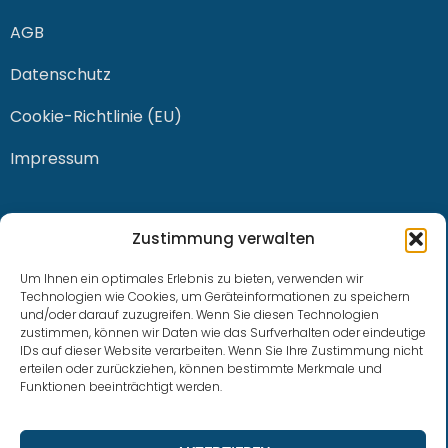
AGB
Datenschutz
Cookie-Richtlinie (EU)
Impressum
KONTAKT
Zustimmung verwalten
Um Ihnen ein optimales Erlebnis zu bieten, verwenden wir
Technologien wie Cookies, um Geräteinformationen zu speichern
und/oder darauf zuzugreifen. Wenn Sie diesen Technologien
0228 / 915 614 81
zustimmen, können wir Daten wie das Surfverhalten oder eindeutige
IDs auf dieser Website verarbeiten. Wenn Sie Ihre Zustimmung nicht
klaus.buhl@libra-invest.de
erteilen oder zurückziehen, können bestimmte Merkmale und
Funktionen beeinträchtigt werden.