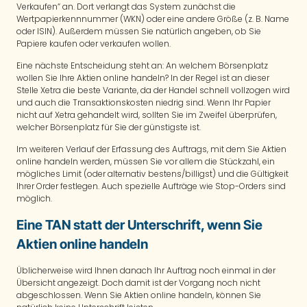
Verkaufen“ an. Dort verlangt das System zunächst die
Wertpapierkennnummer (WKN) oder eine andere Größe (z. B. Name
oder ISIN). Außerdem müssen Sie natürlich angeben, ob Sie
Papiere kaufen oder verkaufen wollen.
Eine nächste Entscheidung steht an: An welchem Börsenplatz
wollen Sie Ihre Aktien online handeln? In der Regel ist an dieser
Stelle Xetra die beste Variante, da der Handel schnell vollzogen wird
und auch die Transaktionskosten niedrig sind. Wenn Ihr Papier
nicht auf Xetra gehandelt wird, sollten Sie im Zweifel überprüfen,
welcher Börsenplatz für Sie der günstigste ist.
Im weiteren Verlauf der Erfassung des Auftrags, mit dem Sie Aktien
online handeln werden, müssen Sie vor allem die Stückzahl, ein
mögliches Limit (oder alternativ bestens/billigst) und die Gültigkeit
Ihrer Order festlegen. Auch spezielle Aufträge wie Stop-Orders sind
möglich.
Eine TAN statt der Unterschrift, wenn Sie
Aktien online handeln
Üblicherweise wird Ihnen danach Ihr Auftrag noch einmal in der
Übersicht angezeigt. Doch damit ist der Vorgang noch nicht
abgeschlossen. Wenn Sie Aktien online handeln, können Sie